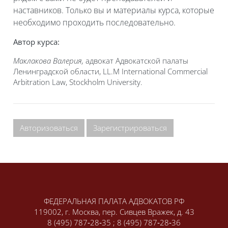
наставников. Только вы и материалы курса, которые
необходимо проходить последовательно.
Автор курса:
Маклакова Валерия,
адвокат Адвокатской палаты
Ленинградской области, LL.M International Commercial
Arbitration Law, Stockholm University.
Авторизоваться
Зарегистрироваться
Блоки
Блоки
ФЕДЕРАЛЬНАЯ ПАЛАТА АДВОКАТОВ РФ
119002, г. Москва, пер. Сивцев Вражек, д. 43
8 (495) 787‑28‑35 ; 8 (495) 787‑28‑36