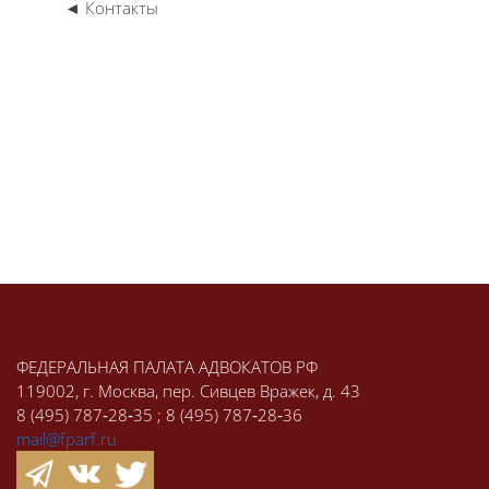
◄ Контакты
Блоки
Блоки
ФЕДЕРАЛЬНАЯ ПАЛАТА АДВОКАТОВ РФ
119002, г. Москва, пер. Сивцев Вражек, д. 43
8 (495) 787‑28‑35 ; 8 (495) 787‑28‑36
mail@fparf.ru