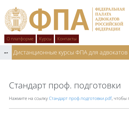
Перейти к основному содержанию
О платформе
Курсы
Контакты
Дистанционные курсы ФПА для адвока
Блоки
Блоки
Стандарт проф. подготовки
Требуемые условия завершения
Нажмите на ссылку
Стандарт проф.подготовки.pdf
, чтобы